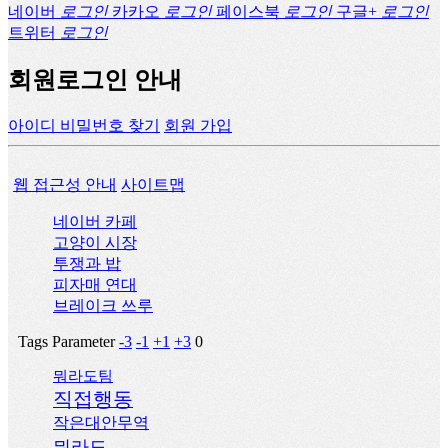
네이버
로그인
카카오
로그인
페이스북
로그인
구글+
로그인
트위터
로그인
회원로그인 안내
아이디 비밀번호 찾기
회원 가입
웹 접근성 안내
사이트맵
네이버 카페
고양이 시장
투쟁과 밥
피자매 연대
브레이크 쓰루
Tags Parameter
-3
-1
+1
+3
0
뭐라도팀
직접행동
작은대안무역
뭐라도