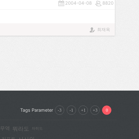
2004-04-08
8820
최재옥
Tags Parameter
-3
-1
+1
+3
0
뭐라도
무역
자히드