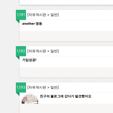
1,191
[
자유게시판
>
일반
]
another 명동
1,192
[
자유게시판
>
일반
]
가입성공!
1,193
[
자유게시판
>
일반
]
친구의 블로그에 갔다가 발견했어요