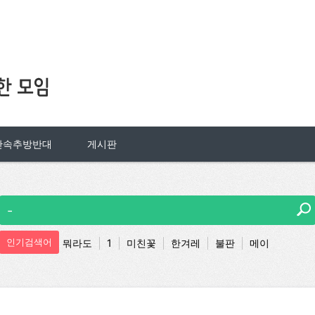
단속추방반대
게시판
인기검색어
뭐라도
1
미친꽃
한겨레
불판
메이
조선족