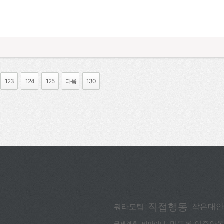
123
124
125
다음
130
직접행동
작은대안
뭐라도팀
국제결혼
비마이너