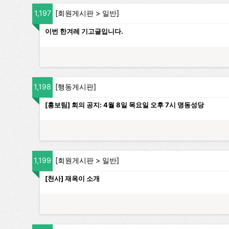
1,197
[
회원게시판
>
일반
]
이번 한겨레 기고글입니다.
1,198
[
행동게시판
]
[홍보팀] 회의 공지: 4월 8일 목요일 오후 7시 명동성당
1,199
[
회원게시판
>
일반
]
[천사] 재옥이 소개