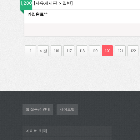
1,200
[
자유게시판
>
일반
]
가입완료^^
1
이전
116
117
118
119
120
121
122
웹 접근성 안내
사이트맵
네이버 카페