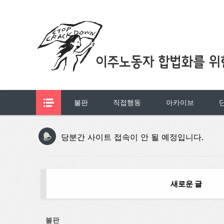
불판
직접행동
아카이브
당분간 사이트 접속이 안 될 예정입니다.
새로운 글
불판