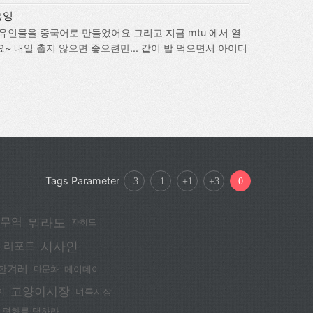
홍잉
유인물을 중국어로 만들었어요 그리고 지금 mtu 에서 열
~ 내일 춥지 않으면 좋으련만... 같이 밥 먹으면서 아이디
 해봐요~~
Tags Parameter
-3
-1
+1
+3
0
뭐라도
무역
자히드
시사인
 리포트
한겨레
메이데이
다문화
고양이시장
벼룩시장
이
평화를 택하라