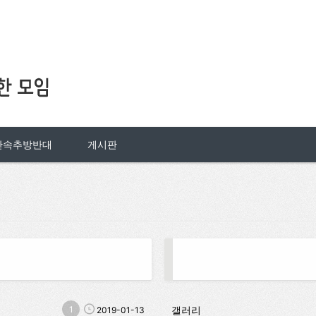
단속추방반대
게시판
1
갤러리
2019-01-13