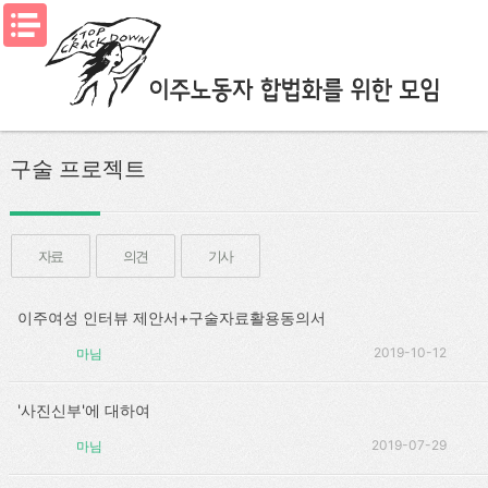
메뉴열기
구술 프로젝트
자료
의견
기사
이주여성 인터뷰 제안서+구술자료활용동의서
2019-10-12
마님
'사진신부'에 대하여
2019-07-29
마님