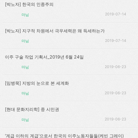
[박노자] 한국의 인종주의
2019-07-14
마님
[박노자] 지구적 차원에서 극우세력은 왜 득세하는가
2019-07-14
마님
이주 구술 작업 기획서_2019년 6월 24일
2019-06-23
마님
[임병묵] 지방의 눈으로 본 세계화
2019-06-23
마님
[현대 문화지리학] 중 시민권
2019-06-23
마님
'계급 이하의 계급'으로서 한국의 이주노동자들들(케빈 그레이)