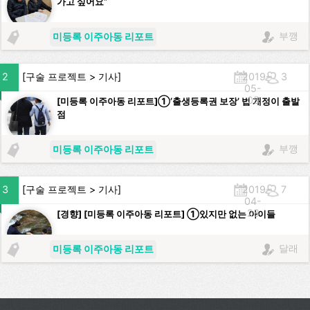
가고 싶어요”
부깽
미등록 이주아동 리포트
2
[
구술 프로젝트
>
기사
]
2019-
3
05-
05
[미등록 이주아동 리포트]①‘출생등록권 보장’ 법 개정이 출발
점
부깽
미등록 이주아동 리포트
3
[
구술 프로젝트
>
기사
]
2019-
7
04-
28
[경향] [미등록 이주아동 리포트] ①있지만 없는 아이들
달래
미등록 이주아동 리포트