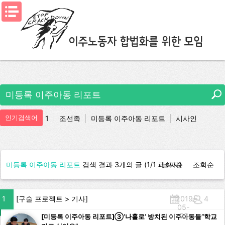
메뉴열기
인기검색어
1
조선족
미등록 이주아동 리포트
시사인
지지모임
평화를 택하라
>
미등록 이주아동 리포트
검색 결과 3개의 글 (1/1 페이지)
날짜순
조회순
1
[
구술 프로젝트
>
기사
]
2019-
4
05-
05
[미등록 이주아동 리포트]③‘나홀로’ 방치된 이주아동들“학교