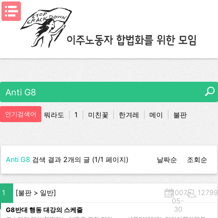
메뉴열기
인기검색어
뭐라도
1
미친꽃
한겨레
메이
불판
조선족
Anti G8
검색 결과 2개의 글 (1/1 페이지)
날짜순
조회순
1
[
불판
>
일반
]
2007-
12799
05-
30
G8반대 행동 대강의 스케줄