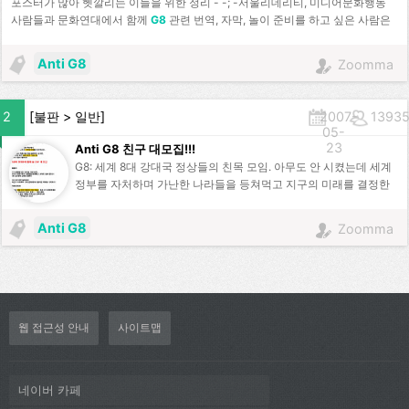
포스터가 많아 헷깔리는 이들을 위한 정리 - -; -서울리데리티, 미디어문화행동
사람들과 문화연대에서 함께
G8
관련 번역, 자막, 놀이 준비를 하고 싶은 사람은
첫번째 포스터 주목! -수요일 자전거 시위와 4시 행사에만 관심있는 분은 두번째,
세번재 포스터 주목하시압
Anti G8
Zoomma
2
[
불판
>
일반
]
2007-
1393
05-
23
Anti G8 친구 대모집!!!
G8: 세계 8대 강대국 정상들의 친목 모임. 아무도 안 시켰는데 세계
정부를 자처하며 가난한 나라들을 등쳐먹고 지구의 미래를 결정한
다. 애초부터 보호비 운운하며 삥을 뜯는 조폭적 성격이 강하며, 원
성이 심해지자 요새는 숨어서 하고 있다. 자유무역이니 어쩌니 하지
Anti G8
Zoomma
만 자기네 무역장벽은 손 하나 안대고 가난한 나라들한테만 무역 장
벽 해제, 공공 서비스 민영화, 시장 개방을 강요한다. 다국적 기업의
이익에 목숨을 걸며 석유도 삼킬 겸, 무기도 팔겸, 심심하면 전쟁을
벌인다. 지구 온난화가 미친듯이 심각해도, 환경협약엔 …
웹 접근성 안내
사이트맵
네이버 카페