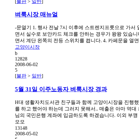
[
불판
>
일반
]
벼룩시장
매뉴얼
-문열기 1. 행사 전날 7시 이후에 스트렌지프룻으로 가서 
면서 실수로 보안카드 체크를 안하는 경우가 왕왕 있습니다. 
면서 계단 왼쪽의 전등 스위치를 켭니다. 4. 카페문을 열
고양이시장
b
12828
2008-06-02
5
[
불판
>
일반
]
5월 31일 이주노동자
벼룩시장
경과
H대 생활자치도서관 친구들과 함께 고양이시장을 진행했습
를 하고 했어야 하는데 그러지 못해서.. 매출은 아마 역대 
님의 국민은행 계좌에 입금하도록 하겠습니다. 이외 부깽
모모
13148
2008-05-02