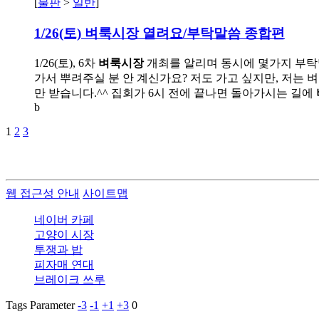
[
불판
>
일반
]
1/26(토)
벼룩시장
열려요/부탁말씀 종합편
1/26(토), 6차
벼룩시장
개최를 알리며 동시에 몇가지 부탁말
가서 뿌려주실 분 안 계신가요? 저도 가고 싶지만, 저는
만 받습니다.^^ 집회가 6시 전에 끝나면 돌아가시는 길에
b
1
2
3
웹 접근성 안내
사이트맵
네이버 카페
고양이 시장
투쟁과 밥
피자매 연대
브레이크 쓰루
Tags Parameter
-3
-1
+1
+3
0