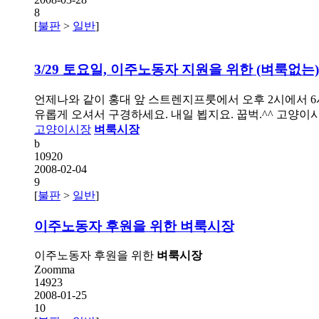
8
[
불판
>
일반
]
3/29 토요일, 이주노동자 지원을 위한 (벼룩없
언제나와 같이 홍대 앞 스트렌지프룻에서 오후 2시에서 
유롭게 오셔서 구경하세요. 내일 뵙지요. 꿉벅.^^ 고양이시장 바로가기--
고양이시장
벼룩시장
b
10920
2008-02-04
9
[
불판
>
일반
]
이주노동자 후원을 위한
벼룩시장
이주노동자 후원을 위한
벼룩시장
Zoomma
14923
2008-01-25
10