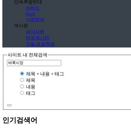
단속추방반대
자히드
QnA
서명참여
게시판
공지사항
자유게시판
구술 프로젝트
사이트 내 전체검색
제목 + 내용 + 태그
제목
내용
태그
인기검색어