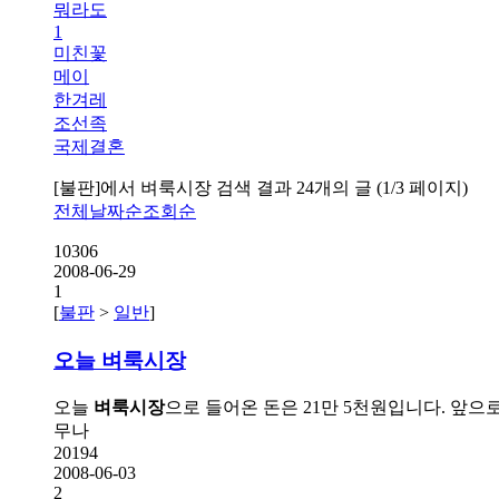
뭐라도
1
미친꽃
메이
한겨레
조선족
국제결혼
[불판]에서
벼룩시장
검색 결과 24개의 글 (1/3 페이지)
전체
날짜순
조회순
10306
2008-06-29
1
[
불판
>
일반
]
오늘
벼룩시장
오늘
벼룩시장
으로 들어온 돈은 21만 5천원입니다. 앞으
무나
20194
2008-06-03
2