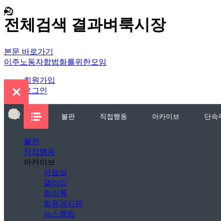
전체검색 결과벼룩시장
본문 바로가기
이주노동자합법화를위한모임
회원가입
로그인
불판
직접행동
아카이브
단속
불판
직접행동
아카이브
자료실
갤러리
회의록
회원게시판
뉴스클립