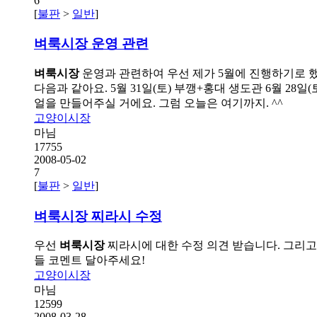
6
[
불판
>
일반
]
벼룩시장
운영 관련
벼룩시장
운영과 관련하여 우선 제가 5월에 진행하기로 했
다음과 같아요. 5월 31일(토) 부깽+홍대 생도관 6월 28
얼을 만들어주실 거에요. 그럼 오늘은 여기까지. ^^
고양이시장
마님
17755
2008-05-02
7
[
불판
>
일반
]
벼룩시장
찌라시 수정
우선
벼룩시장
찌라시에 대한 수정 의견 받습니다. 그리고 제
들 코멘트 달아주세요!
고양이시장
마님
12599
2008-03-28