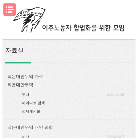
메뉴열기
자료실
작은대안무역 자료
작은대안무역
무나
2006-06-20
아이디로 검색
전체게시물
작은대안무역 개인 명함
매닉
2005-09-07