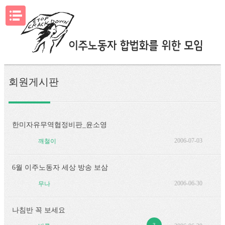
메뉴열기
회원게시판
한미자유무역협정비판_윤소영
2006-07-03
깨철이
6월 이주노동자 세상 방송 보삼
2006-06-30
무나
나침반 꼭 보세요
3