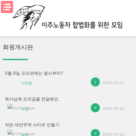
메뉴열기
회원게시판
5월 8일 오프판매는 몇시부터?
2
2005-05-07
미친꽃
목사님께 조의금을 전달해요.
4
2005-05-05
부깽
작은 대안무역 사이트 만들기
9
2005-05-03
부깽