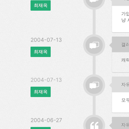
최재옥
가입
냥 사
2004-07-13
갤
최재옥
캐릭
2004-07-13
자
최재옥
모두
2004-06-27
자