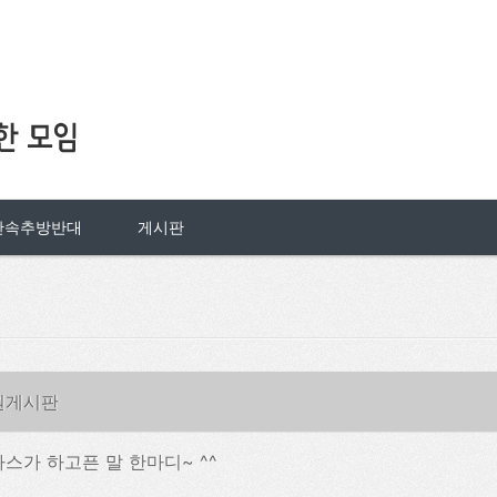
단속추방반대
게시판
원게시판
스가 하고픈 말 한마디~ ^^