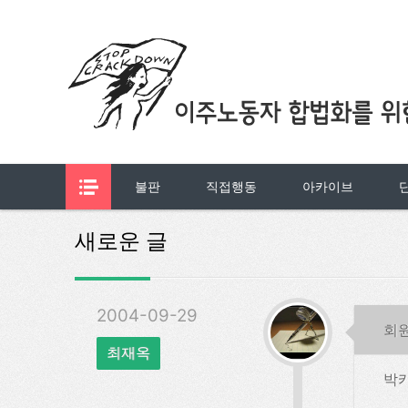
불판
직접행동
아카이브
새로운 글
2004-09-29
회
최재옥
박카