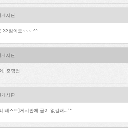
원게시판
 33점이요~~~ ^^
원게시판
머] 춘향전
원게시판
리 테스트]게시판에 글이 없길래...^^