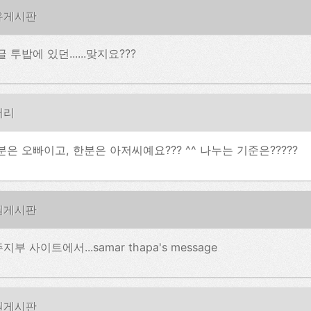
유게시판
글 투밥에 있던......맞지요???
러리
분은 오빠이고, 한분은 아저씨예요??? ^^ 나누는 기준은?????
원게시판
지부 사이트에서...samar thapa's message
원게시판