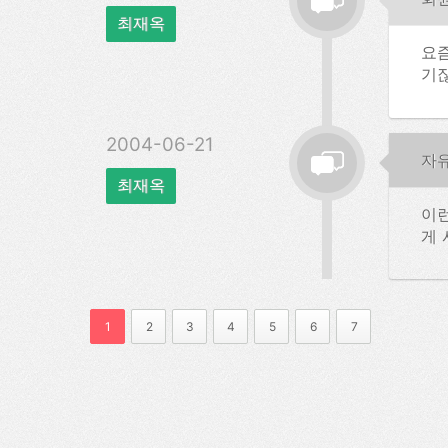
최재옥
요즘
기잖
2004-06-21
자
최재옥
이런
게 
1
2
3
4
5
6
7