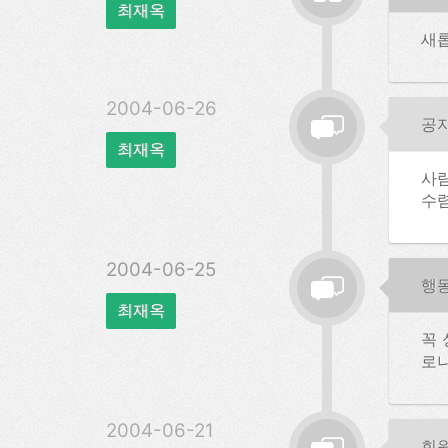
최재옥
새
2004-06-26
공
최재옥
사람
수렴
2004-06-25
행
최재옥
꼭 
로나
2004-06-21
회