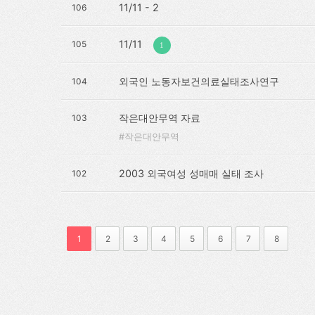
11/11 - 2
106
11/11
105
1
외국인 노동자보건의료실태조사연구
104
작은대안무역 자료
103
작은대안무역
2003 외국여성 성매매 실태 조사
102
1
2
3
4
5
6
7
8