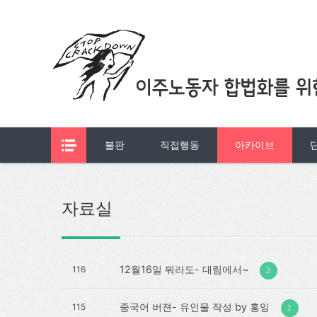
불판
직접행동
아카이브
자료실
12월16일 뭐라도- 대림에서~
116
2
중국어 버젼- 유인물 작성 by 홍잉
115
2