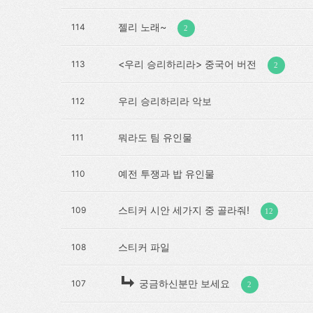
젤리 노래~
114
2
<우리 승리하리라> 중국어 버전
113
2
우리 승리하리라 악보
112
뭐라도 팀 유인물
111
예전 투쟁과 밥 유인물
110
스티커 시안 세가지 중 골라줘!
109
12
스티커 파일
108
궁금하신분만 보세요
107
2